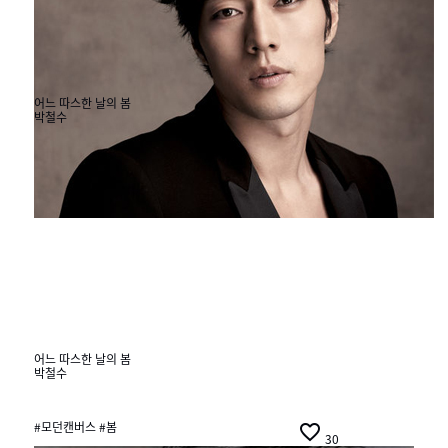
어느 따스한 날의 봄
박철수
#모던캔버스 #

30
봄
어느 따스한 날의 봄
박철수
#모던캔버스 #봄

30