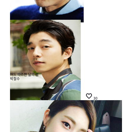
#모던캔버스

30
#봄
어느 따스한 날의 봄
박철수
#모던캔버스 #봄

30