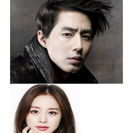
어느 따스한 날의 봄
박철수
#모던캔버스 #

30
봄