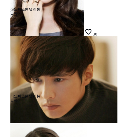
어느 따스한 날의 봄
박철수
#모던캔버스 #봄

30
어느 따스한 날의 봄
박철수
#모던캔버스 #

30
봄