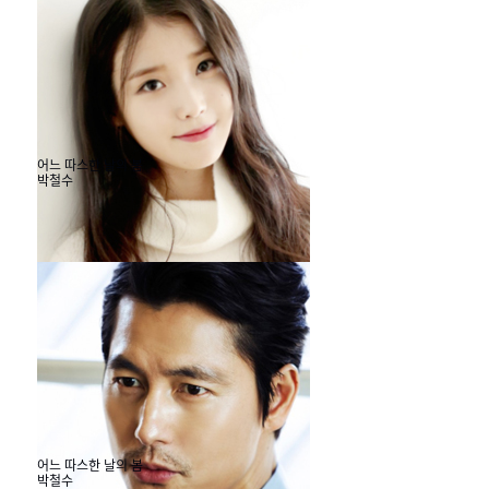
어느 따스한 날의 봄
박철수
#모던캔버스 #

30
봄
어느 따스한 날의 봄
박철수