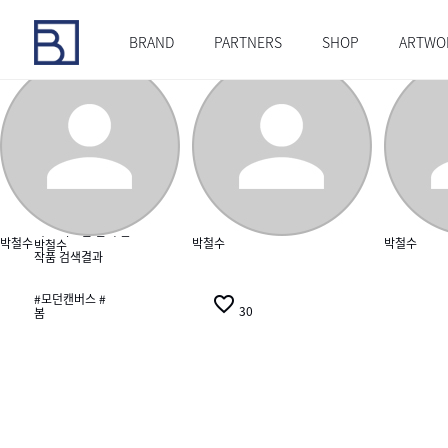
#태그
총 20점의 작품이 등록되어있습니다.
총 20점의 작품이 등록되어있습니다.
BRAND
PARTNERS
SHOP
ARTWO
작가 검색결과
어느 따스한 날의 봄
박철수
박철수
박철수
박철수
작품 검색결과
#모던캔버스 #

30
봄