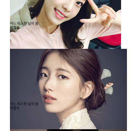
어느 따스한 날의 봄
박철수
#모던캔버스 #봄

30
어느 따스한 날의 봄
박철수
#모던캔버스 #봄

30