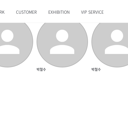
RK
CUSTOMER
EXHIBITION
VIP SERVICE
박철수
박철수