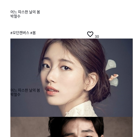
어느 따스한 날의 봄
박철수
#모던캔버스 #봄

30
어느 따스한 날의 봄
박철수
#모던캔버스 #봄

30