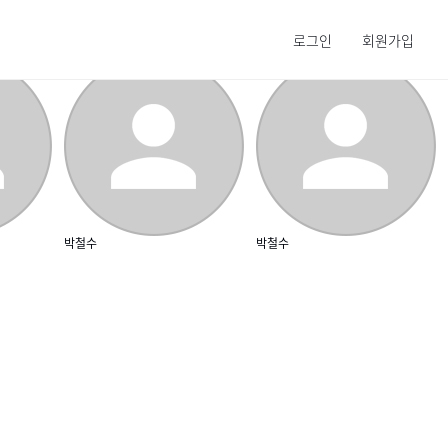
로그인
회원가입
박철수
박철수