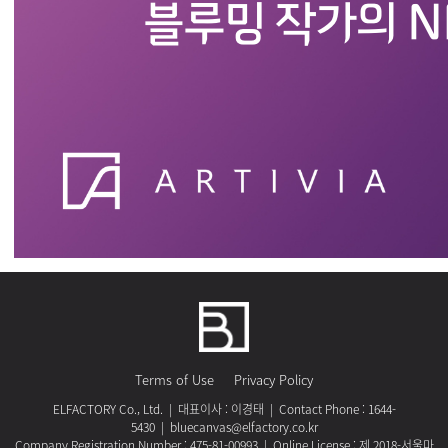
Terms of Use
Privacy Policy
ELFACTORY Co., Ltd. | 대표이사 : 이경태 | Contact Phone : 1644-
5430 | bluecanvas@elfactory.co.kr
Company Registration Number : 475-81-00993 | Online License : 제 2018-서울마