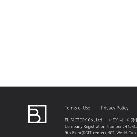
Terms of Use
Privacy Policy
EL FACTORY Co., Ltd. | 대표이사 : 이경태 |
Company Registration Number : 475-8
9th Floor(KGIT center), 402, World Cup