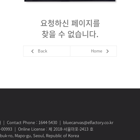
요청하신 페이지를
찾을 수 없습니다.


Back
Home
 Contact Phone : 1644-5430 | bluecanvas@elfactory.co.kr
1-00993 | Online License : 제 2018-서울마포-2413 호
 buk-ro, Mapo-gu, Seoul, Republic of Korea