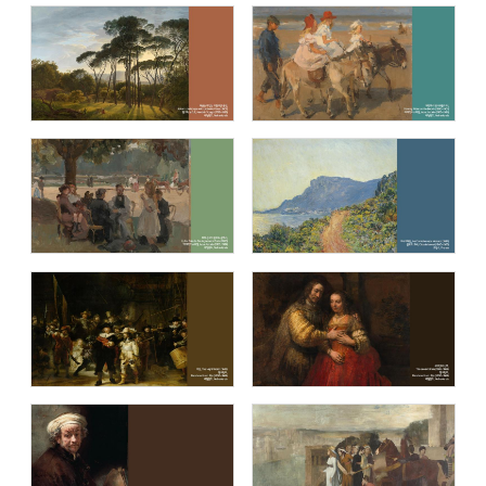
제임스 티소 (James Tissot )
앙리 루소(Henri Rousseau: Pioneer of
Fantasy)
내셔널 갤러리 (The National Gallery,
오르세 미술관 (Musée d’Orsay)
London)
큐비즘: 시각의 전환 (Cubism: Changing
음악이 흐르는 명화(Masterpiece with
Perspectives)
music)
세계의 봄 (Spring in the world)
렘브란트 반 레인 (Rembrandt van Rijn)