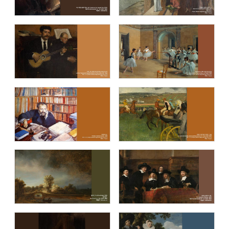
에두아르 마네 (Edouard Manet)
종교화 (Holy pictures)
요하네스 베르메르 (Johannes Vermeer)
스웨덴국립미술관 (National Museum
of Sweden)
시카고 미술관 (The Art Institute of
메트로폴리탄 미술관 (The Metropolitan
Chicago)
Museum of Art - The MET)
세계 유명 미술관 아트 컬렉션 / The
탁자에서 (On the Table)
collection of the world's famous art
museums