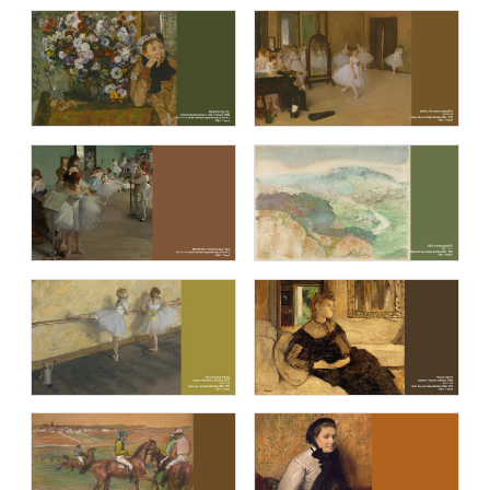
블루캔버스 명화추천9