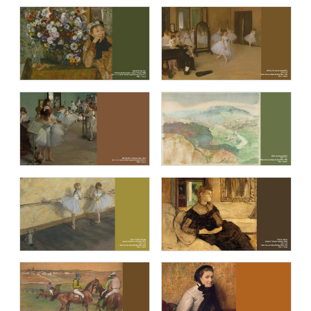
블루캔버스 명화추천9