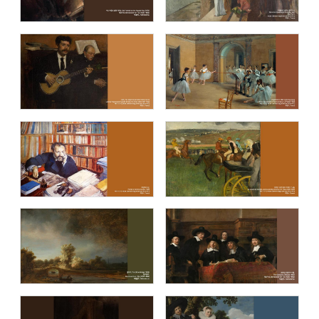
에두아르 마네 (Edouard Manet)
종교화 (Holy pictures)
요하네스 베르메르 (Johannes Vermeer)
스웨덴국립미술관 (National Museum
of Sweden)
시카고 미술관 (The Art Institute of
메트로폴리탄 미술관 (The Metropolitan
Chicago)
Museum of Art - The MET)
세계 유명 미술관 아트 컬렉션 / The
탁자에서 (On the Table)
collection of the world's famous art
museums