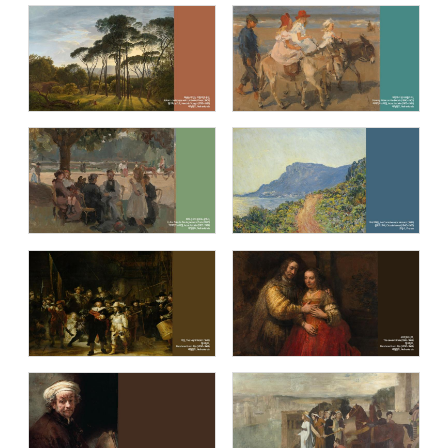
제임스 티소 (James Tissot )
앙리 루소(Henri Rousseau: Pioneer of
Fantasy)
내셔널 갤러리 (The National Gallery,
오르세 미술관 (Musée d’Orsay)
London)
큐비즘: 시각의 전환 (Cubism: Changing
음악이 흐르는 명화(Masterpiece with
Perspectives)
music)
세계의 봄 (Spring in the world)
렘브란트 반 레인 (Rembrandt van Rijn)