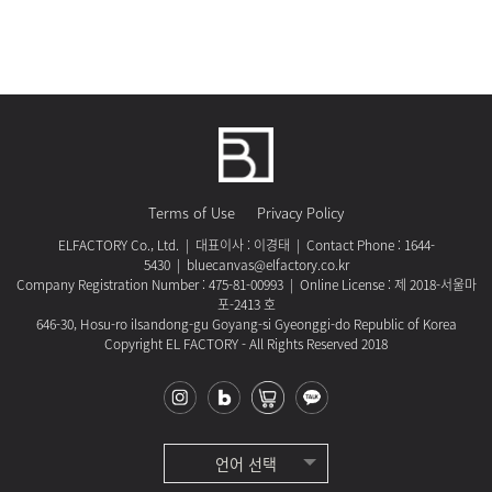
Terms of Use
Privacy Policy
ELFACTORY Co., Ltd. | 대표이사 : 이경태 | Contact Phone : 1644-
5430 | bluecanvas@elfactory.co.kr
Company Registration Number : 475-81-00993 | Online License : 제 2018-서울마
포-2413 호
646-30, Hosu-ro ilsandong-gu Goyang-si Gyeonggi-do Republic of Korea
Copyright EL FACTORY - All Rights Reserved 2018
언어 선택