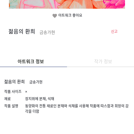
아트워크 좋아요

젊음의 환희
신고
금송가현
아트워크 정보
작가 정보
젊음의 환희
금송가현
작품 사이즈
×
재료
장지위에 분채, 석채
작품 설명
동양화의 전통 재료인 분채와 석채를 사용해 작품에 따스함과 희망의 감
각을 더함