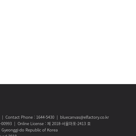
Contact Phone : 1644-5430 | bluecanvas@elfactory.co.kr
1-00993 | Online License : 제 2018-서울마포-2413 호
i Gyeonggi-do Republic of Korea