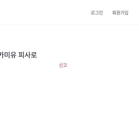
로그인
회원가입
카미유 피사로
신고