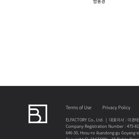
밤풍경
Terms of Use
Privacy Policy
ELFACTORY Co., Ltd. | 대표이사 : 이경태 | 
Company Registration Number : 475-8
646-30, Hosu-ro ilsandong-gu Goyang-s