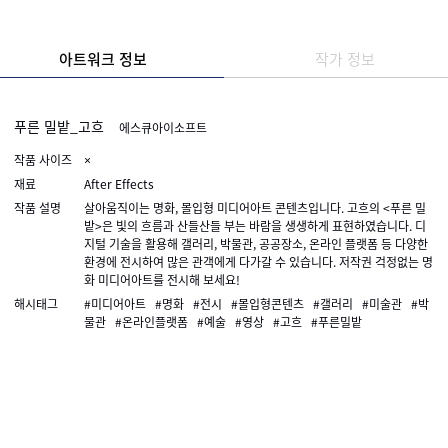
아트워크 정보
작가 정보
푸른 밀밭_고흐
에스큐아이소프트
작품 사이즈
×
재료
After Effects
작품 설명
살아움직이는 명화, 몰입형 미디어아트 콘텐츠입니다. 고흐의 <푸른 밀
밭>은 빛의 흐름과 산들산들 부는 바람을 생생하게 표현하였습니다. 디
지털 기술을 활용해 갤러리, 박물관, 공공장소, 온라인 플랫폼 등 다양한
환경에 전시하여 많은 관객에게 다가갈 수 있습니다. 저작권 걱정없는 명
화 미디어아트를 전시해 보세요!
해시태그
#미디어아트
#명화
#전시
#몰입형콘텐츠
#갤러리
#미술관
#박
물관
#온라인플랫폼
#예술
#영상
#고흐
#푸른밀밭