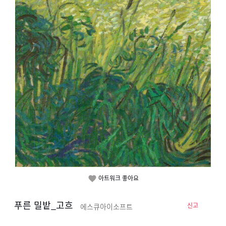
아트워크 좋아요

푸른 밀밭_고흐
신고
에스큐아이소프트